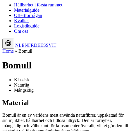
Hållbarhet i första rummet
Materialguide
Offertförfrågan
Kvalitet
Logistikguide
Om oss
NL
EN
FR
DE
ES
SV
IT
Home
»
Bomull
Bomull
Klassisk
Naturlig
Mångsidig
Material
Bomull är en av världens mest använda naturfibrer, uppskattad för
sin mjukhet, hållbarhet och tidlösa uttryck. Den är förnybar,
mångsidig och välbekant för konsumenter överallt, vilket gör den till
ett starkt val för återanvändningsbara bärkassar.