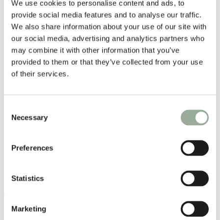
We use cookies to personalise content and ads, to
Generellt lågt. MOQ varierar beroende på tygkvalitet, färger,
provide social media features and to analyse our traffic.
ursprung (Fairtrade, ekologisk eller återvunnen), tygvikt och
We also share information about your use of our site with
kasskonstruktion. Vi finns här för att guida dig till den mest lämpliga
lösningen för din beställning.
our social media, advertising and analytics partners who
may combine it with other information that you’ve
Populär storlek:
provided to them or that they’ve collected from your use
of their services.
Mässor / A4-dokument: 38 x 42 cm, 140 g/m². Standardshopping:
40 x 45 x 17 cm, 250 g/m².
Antal för full container:
Consent
Necessary
Selection
Beräkningsexempel för en kasse på 38 x 42 cm: 20-fots container ≈
100 000 st. Kontakta oss för mängder för andra storlekar.
Preferences
Kvalitet:
Bomull mäts i g/m² (gram per kvadratmeter) och ligger vanligtvis
Statistics
mellan 100 och 400 g/m² eller mer.
Tygfärger:
Marketing
Bomullskassar kan färgas i valfri Pantone PMS-färg. MOQ ligger