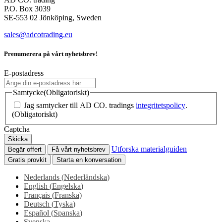
P.O. Box 3039
SE-553 02 Jönköping, Sweden
sales@adcotrading.eu
Prenumerera på vårt nyhetsbrev!
E-postadress
Samtycke
(Obligatoriskt)
Jag samtycker till AD CO. tradings
integritetspolicy
.
(Obligatoriskt)
Captcha
Skicka
Utforska materialguiden
Begär offert
Få vårt nyhetsbrev
Gratis provkit
Starta en konversation
Nederlands
(
Nederländska
)
English
(
Engelska
)
Français
(
Franska
)
Deutsch
(
Tyska
)
Español
(
Spanska
)
Svenska