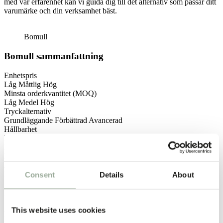
med vår erfarenhet kan vi guida dig till det alternativ som passar ditt
varumärke och din verksamhet bäst.
Bomull
Bomull sammanfattning
Enhetspris
Låg
Måttlig
Hög
Minsta orderkvantitet (MOQ)
Låg
Medel
Hög
Tryckalternativ
Grundläggande
Förbättrad
Avancerad
Hållbarhet
Bra
Stark
Mycket stark
Koldioxidavtryck
Låg
Måttlig
Hög
Antal per container
Låg
Måttlig
Hög
Consent
Details
About
Ditt val
This website uses cookies
MOQ – MINSTA ORDERKVANTITET: