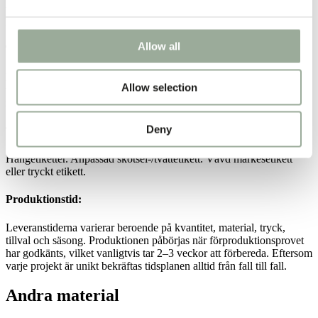
vanligtvis på 1 000–2 500 st, beroende på bomullstyp (återvunnen,
Fairtrade eller ekologisk bomull).
Allow all
Tryck:
Metoder: screentryck, digitaltryck eller värmetransfer. Kant-till-kant-
Allow selection
tryck och flerfärgade design är möjliga; Pantone PMS-färger
rekommenderas.
Deny
Tillägg:
Hängetiketter. Anpassad skötsel-/tvättetikett. Vävd märkesetikett
eller tryckt etikett.
Produktionstid:
Leveranstiderna varierar beroende på kvantitet, material, tryck,
tillval och säsong. Produktionen påbörjas när förproduktionsprovet
har godkänts, vilket vanligtvis tar 2–3 veckor att förbereda. Eftersom
varje projekt är unikt bekräftas tidsplanen alltid från fall till fall.
Andra material