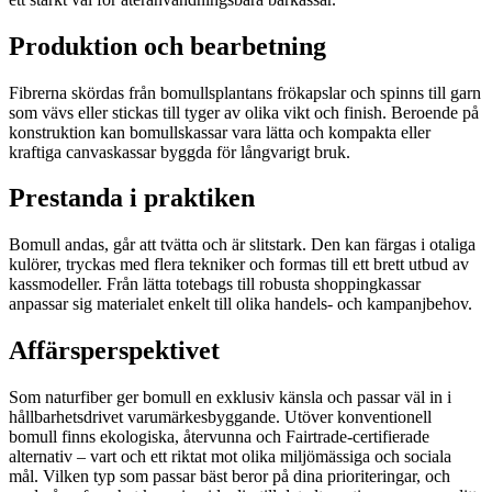
Produktion och bearbetning
Fibrerna skördas från bomullsplantans frökapslar och spinns till garn
som vävs eller stickas till tyger av olika vikt och finish. Beroende på
konstruktion kan bomullskassar vara lätta och kompakta eller
kraftiga canvaskassar byggda för långvarigt bruk.
Prestanda i praktiken
Bomull andas, går att tvätta och är slitstark. Den kan färgas i otaliga
kulörer, tryckas med flera tekniker och formas till ett brett utbud av
kassmodeller. Från lätta totebags till robusta shoppingkassar
anpassar sig materialet enkelt till olika handels- och kampanjbehov.
Affärsperspektivet
Som naturfiber ger bomull en exklusiv känsla och passar väl in i
hållbarhetsdrivet varumärkesbyggande. Utöver konventionell
bomull finns ekologiska, återvunna och Fairtrade-certifierade
alternativ – vart och ett riktat mot olika miljömässiga och sociala
mål. Vilken typ som passar bäst beror på dina prioriteringar, och