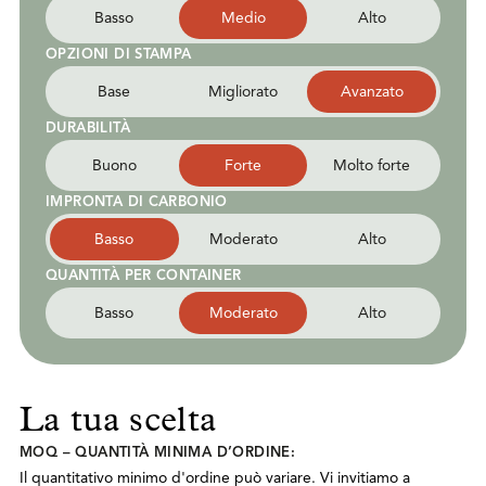
Basso
Medio
Alto
OPZIONI DI STAMPA
Base
Migliorato
Avanzato
DURABILITÀ
Buono
Forte
Molto forte
IMPRONTA DI CARBONIO
Basso
Moderato
Alto
QUANTITÀ PER CONTAINER
Basso
Moderato
Alto
La tua scelta
MOQ – QUANTITÀ MINIMA D’ORDINE:
Il quantitativo minimo d'ordine può variare. Vi invitiamo a