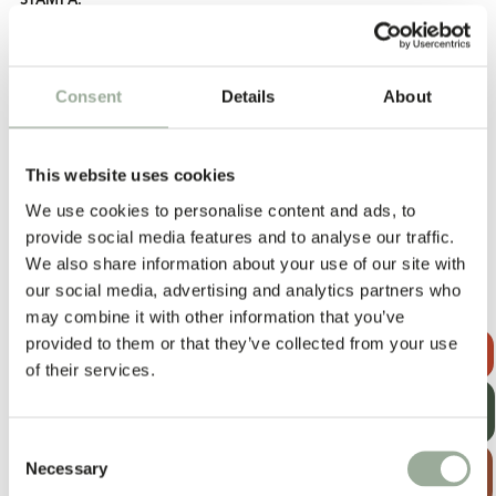
Laminazione: una sottile pellicola colorata viene applicata al
tessuto, conferendo alla borsa il suo colore e il design.
COMPONENTI AGGIUNTIVI:
Consent
Details
About
Cartellini. Etichetta personalizzata con istruzioni per la cura e il
lavaggio. Etichetta del marchio tessuta o stampata. Bottone.
Fascia elastica con chiusura in velcro. Doppi manici.
This website uses cookies
TEMPO DI PRODUZIONE:
We use cookies to personalise content and ads, to
I tempi di consegna variano a seconda della quantità, dei
provide social media features and to analyse our traffic.
materiali, della stampa, degli accessori e della stagione. La
We also share information about your use of our site with
produzione ha inizio una volta approvato il campione di pre-
our social media, advertising and analytics partners who
produzione, la cui preparazione richiede solitamente 2-3
may combine it with other information that you’ve
settimane. Poiché ogni progetto è unico, i tempi vengono
provided to them or that they’ve collected from your use
RICHIEDI UN
sempre confermati caso per caso.
PREVENTIVO
of their services.
RICEVI LA
NOSTRA
NEWSLETTER
Consent
Altri materiali
SCOPRI LA
Necessary
Selection
GUIDA ALLE
BORSE