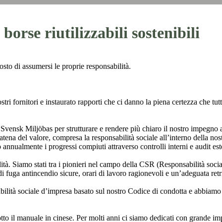
borse riutilizzabili sostenibili
ttosto di assumersi le proprie responsabilità.
ri fornitori e instaurato rapporti che ci danno la piena certezza che tutt
 Svensk Miljöbas per strutturare e rendere più chiaro il nostro impegno a
tena del valore, compresa la responsabilità sociale all’interno della nostra
amo annualmente i progressi compiuti attraverso controlli interni e audit est
ità. Siamo stati tra i pionieri nel campo della CSR (Responsabilità soci
di fuga antincendio sicure, orari di lavoro ragionevoli e un’adeguata retr
ilità sociale d’impresa basato sul nostro Codice di condotta e abbiamo
o il manuale in cinese. Per molti anni ci siamo dedicati con grande impeg