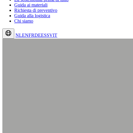
Guida ai materiali
Richiesta di preventivo
Guida alla logistica
Chi siamo
NL
EN
FR
DE
ES
SV
IT