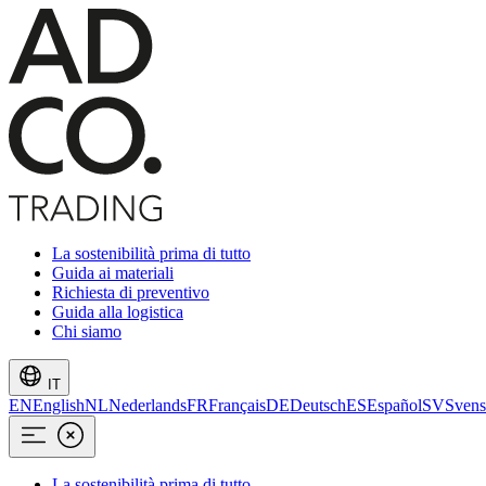
La sostenibilità prima di tutto
Guida ai materiali
Richiesta di preventivo
Guida alla logistica
Chi siamo
IT
EN
English
NL
Nederlands
FR
Français
DE
Deutsch
ES
Español
SV
Svens
La sostenibilità prima di tutto