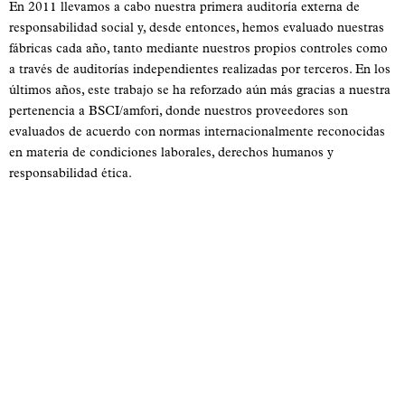
En 2011 llevamos a cabo nuestra primera auditoría externa de
responsabilidad social y, desde entonces, hemos evaluado nuestras
fábricas cada año, tanto mediante nuestros propios controles como
a través de auditorías independientes realizadas por terceros. En los
últimos años, este trabajo se ha reforzado aún más gracias a nuestra
pertenencia a BSCI/amfori, donde nuestros proveedores son
evaluados de acuerdo con normas internacionalmente reconocidas
en materia de condiciones laborales, derechos humanos y
responsabilidad ética.
El siguiente paso importante se dio en 2014, cuando completamos
un inventario exhaustivo de nuestro catálogo de productos basado
en su composición química. En colaboración con nuestro asesor
químico, hemos sometido nuestros productos a pruebas exhaustivas
en laboratorios profesionales, no solo de acuerdo con los requisitos
estándar, sino también mediante análisis personalizados basados en
los materiales y el perfil de riesgo específicos de cada producto.
Adoptamos un enfoque integral y preventivo que no solo tiene en
cuenta la normativa actual, sino también la futura.