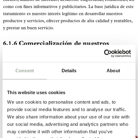
como con fines informativos y publicitarios. La base jurídica de este
tratamiento es nuestro interés legítimo en desarrollar nuestros
productos y servicios, ofrecer productos de alta calidad y rentables,
y prestar un buen servicio.
6.1.6 Comercialización de nuestros
productos y servicios
Utilizamos sus datos de contacto y los resultados de los análisis
para promocionarle directamente nuestros productos y servicios.
Consent
Details
About
Las actividades de marketing pueden realizarse por teléfono, correo
electrónico o correo postal. La base jurídica de este tratamiento es
nuestro interés legítimo en comercializar nuestros productos y
This website uses cookies
servicios. Tiene derecho a oponerse a este tipo de comunicaciones
comerciales en cualquier momento siguiendo las instrucciones que
We use cookies to personalise content and ads, to
figuran en nuestras comunicaciones o poniéndose en contacto con
provide social media features and to analyse our traffic.
nosotros directamente.
We also share information about your use of our site with
our social media, advertising and analytics partners who
6.1.7 Encuestas
may combine it with other information that you’ve