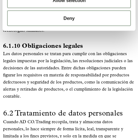
Allow selection
IP, el tipo de navegador y el comportamiento de navegación. Esta
información se utiliza para elaborar estadísticas del sitio web y
mejorar su funcionalidad y la experiencia del usuario. Cuando así lo
Deny
exige la ley, solicitamos su consentimiento para el uso de cookies y
tecnologías similares.
6.1.10 Obligaciones legales
Los datos personales se tratan para cumplir con las obligaciones
legales impuestas por la legislación, las resoluciones judiciales o las
decisiones de las autoridades. Entre dichas obligaciones pueden
figurar los requisitos en materia de responsabilidad por productos
defectuosos y seguridad de los productos, como la comunicación de
alertas y retiradas de productos, o el cumplimiento de la legislación
contable.
6.2 Tratamiento de datos personales
Cuando AD CO. Trading recopila, trata y almacena datos
personales, lo hace siempre de forma lícita, leal, transparente y
limitada a los fines previstos, y solo en la medida en que se