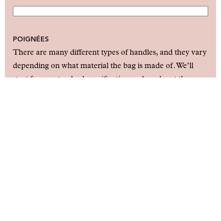
POIGNÉES
There are many different types of handles, and they vary
depending on what material the bag is made of. We’ll
start from a standard specification and work out the
details together with you in our follow-up before issuing
a quote.
CONCEPTION
Décrivez ou fournissez des illustrations pour les logos ou
les éléments graphiques.
Max. file size: 50 MB.