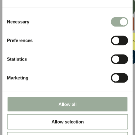
RECEVOIR
NOTRE
NEWSLETTER
Consent
DÉCOUVRIR
Necessary
Selection
LE GUIDE
DES SACS
KIT
Preferences
D’ÉCHANTILLONS
GRATUIT
DÉMARRER UNE
Statistics
CONVERSATION
Marketing
Allow all
Allow selection