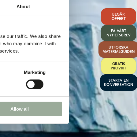
About
BEGÄR
OFFERT
FÅ VÅRT
NYHETSBREV
se our traffic. We also share
ers who may combine it with
UTFORSKA
 services.
MATERIALGUIDEN
GRATIS
PROVKIT
Marketing
STARTA EN
KONVERSATION
Allow all