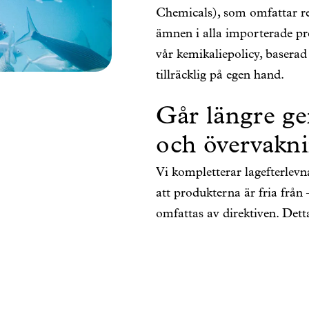
Chemicals), som omfattar reg
ämnen i alla importerade pr
vår kemikaliepolicy, baserad
tillräcklig på egen hand.
Går längre ge
och övervakn
Vi kompletterar lagefterlevn
att produkterna är fria från
omfattas av direktiven. Det
kandidatförteckningen regel
och riskbedömningar. Det är 
ständig förbättringsresa, v
vår kemikaliekonsult. Utöve