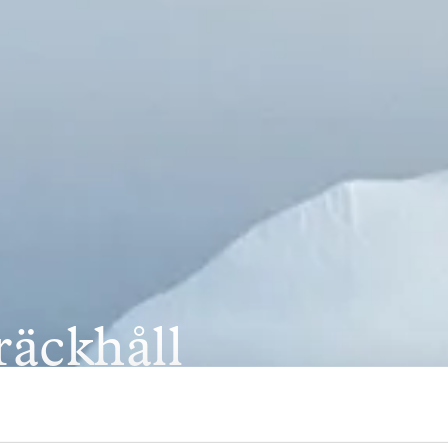
äckhåll