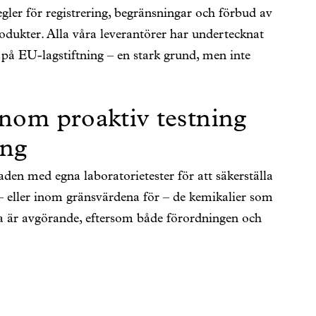
ler för registrering, begränsningar och förbud av
odukter. Alla våra leverantörer har undertecknat
 på EU-lagstiftning – en stark grund, men inte
nom proaktiv testning
ing
aden med egna laboratorietester för att säkerställa
 – eller inom gränsvärdena för – de kemikalier som
ta är avgörande, eftersom både förordningen och
bundet uppdateras utifrån nya vetenskapliga rön
ett långsiktigt, pågående arbete som en del av en
ägledd av en plan som tagits fram tillsammans med
r REACH följer vi även en rad andra