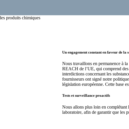
des produits chimiques
Un engagement constant en faveur de la 
Nous travaillons en permanence à la
REACH de l’UE, qui comprend des règl
interdictions concernant les substanc
fournisseurs ont signé notre politiqu
législation européenne. Cette base est
Tests et surveillance proactifs
Nous allons plus loin en complétant 
laboratoire, afin de garantir que les
par les directives, ou que leur concen
continu selon un plan élaboré en coll
car le règlement ainsi que la liste d