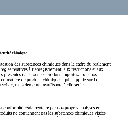
sécurité chimique
 gestion des substances chimiques dans le cadre du règlement
es relatives à l’enregistrement, aux restrictions et aux
es présentes dans tous les produits importés. Tous nos
e en matière de produits chimiques, qui s’appuie sur la
 solide, mais demeure insuffisante à elle seule.
la conformité réglementaire par nos propres analyses en
 produits ne contiennent pas les substances chimiques visées
tration reste dans les limites fixées. Ce travail est mené en
aboration avec notre consultant en chimie. Ceci est essentiel,
es substances candidates sont régulièrement mis à jour en