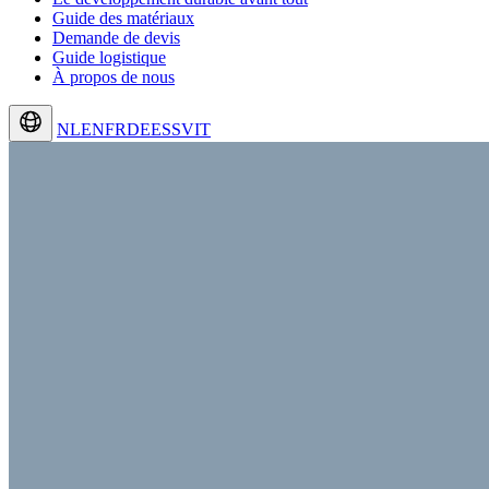
Guide des matériaux
Demande de devis
Guide logistique
À propos de nous
NL
EN
FR
DE
ES
SV
IT