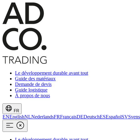
Le développement durable avant tout
Guide des matériaux
Demande de devis
Guide logistique
À propos de nous
FR
EN
English
NL
Nederlands
FR
Français
DE
Deutsch
ES
Español
SV
Svens
Le développement durable avant tout