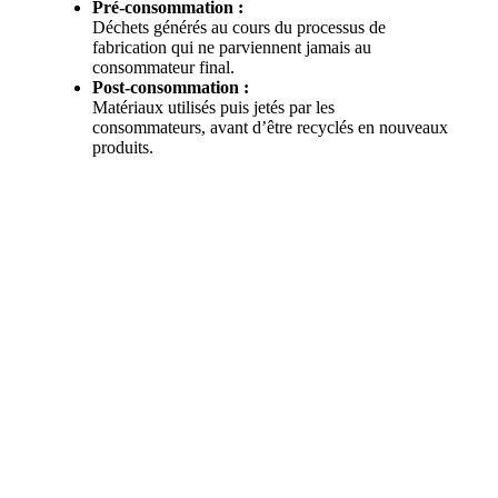
Pré-consommation :
Déchets générés au cours du processus de
fabrication qui ne parviennent jamais au
consommateur final.
Post-consommation :
Matériaux utilisés puis jetés par les
consommateurs, avant d’être recyclés en nouveaux
produits.
Le défi des matériaux recyclés
Le plus grand défi lié aux matériaux recyclés consiste à
comprendre exactement ce qui se cache derrière la
matière première. Nous mettons tout en œuvre pour
retracer l’origine des matériaux. Cette tâche complexe
nécessite des relations à long terme, une transparence et
une confiance à tous les niveaux de la chaîne
d’approvisionnement.
Grâce à une étroite collaboration avec nos fournisseurs et
notre personnel sur place, nous parvenons à déterminer
d’où proviennent les matériaux et qui sont leurs sous-
traitants. Nous menons des analyses approfondies afin
que vous puissiez être assurés qu’aucune substance
dangereuse n’est utilisée dans les sacs que vous achetez