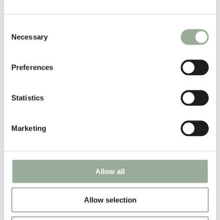
Consent
Une transparence à tous les
Necessary
Selection
niveaux
Preferences
Statistics
Marketing
Allow all
Allow selection