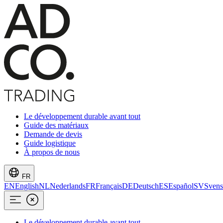
Le développement durable avant tout
Guide des matériaux
Demande de devis
Guide logistique
À propos de nous
FR
EN
English
NL
Nederlands
FR
Français
DE
Deutsch
ES
Español
SV
Svens
Le développement durable avant tout