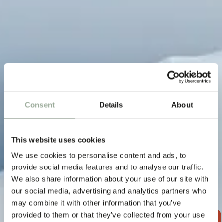
GESTIONE RESPONSABILE DELLE SOSTANZE CHIMICHE
Consent
Details
About
REACH — alla portata di
tutti
This website uses cookies
We use cookies to personalise content and ads, to
provide social media features and to analyse our traffic.
We also share information about your use of our site with
our social media, advertising and analytics partners who
may combine it with other information that you’ve
provided to them or that they’ve collected from your use
RICHIEDI UN