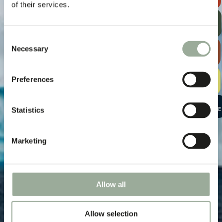
PREVENTIVO
of their services.
RICEVI LA
NOSTRA
NEWSLETTER
Consent
SCOPRI LA
Necessary
Selection
GUIDA ALLE
BORSE
KIT DI
Preferences
CAMPIONI
GRATUITO
AVVIA UNA
Statistics
CONVERSAZIONE
Marketing
Allow all
Allow selection