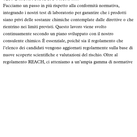
Facciamo un passo in più rispetto alla conformità normativa,
integrando i nostri test di laboratorio per garantire che i prodotti
siano privi delle sostanze chimiche contemplate dalle direttive o che
rientrino nei limiti previsti. Questo lavoro viene svolto
continuamente secondo un piano sviluppato con il nostro
consulente chimico. È essenziale, poiché sia il regolamento che
l’elenco dei candidati vengono aggiornati regolarmente sulla base di
nuove scoperte scientifiche e valutazioni del rischio. Oltre al
regolamento REACH, ci atteniamo a un’ampia gamma di normative
internazionali e nazionali relative ai nostri prodotti.
PFAS
Un ambito di particolare interesse è quello dei PFAS, noti come
“sostanze chimiche eterne”. Attraverso misure preventive e test
regolari, lavoriamo per ridurre al minimo i rischi e garantire che i
nostri prodotti non contengano queste sostanze persistenti e nocive,
anche prima dell’entrata in vigore di nuovi requisiti legali.
“La sicurezza chimica è sempre all’ordine del giorno:
la responsabilità è un impegno in ogni fase”