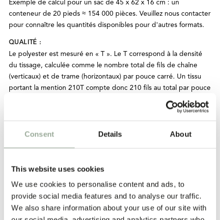
Exemple de calcul pour un sac de 45 x 62 x 16 cm : un
conteneur de 20 pieds ≈ 154 000 pièces. Veuillez nous contacter
pour connaître les quantités disponibles pour d'autres formats.
QUALITÉ :
Le polyester est mesuré en « T ». Le T correspond à la densité
du tissage, calculée comme le nombre total de fils de chaîne
(verticaux) et de trame (horizontaux) par pouce carré. Un tissu
portant la mention 210T compte donc 210 fils au total par pouce
carré.
IMPRESSION:
Les techniques les plus courantes sont le transfert thermique,
Consent
Details
About
l'impression numérique et, parfois, la sérigraphie. L'impression
numérique offre une grande qualité mais est coûteuse, tandis
que le transfert thermique est plus adapté aux grandes
This website uses cookies
quantités. Pour garantir un résultat satisfaisant, les motifs doivent
We use cookies to personalise content and ads, to
rester simples : six couleurs au maximum et sans éléments trop
détaillés, comme des images photographiques. Le choix de la
provide social media features and to analyse our traffic.
technique appropriée dépend du motif, de la quantité et de
We also share information about your use of our site with
l'usage prévu du sac.
our social media, advertising and analytics partners who