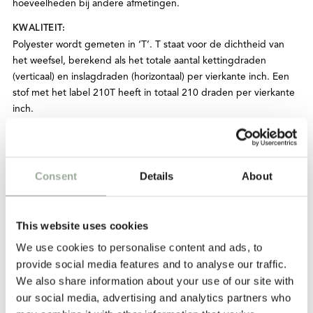
hoeveelheden bij andere afmetingen.
KWALITEIT:
Polyester wordt gemeten in ‘T’. T staat voor de dichtheid van
het weefsel, berekend als het totale aantal kettingdraden
(verticaal) en inslagdraden (horizontaal) per vierkante inch. Een
stof met het label 210T heeft in totaal 210 draden per vierkante
inch.
BEDRUKKING:
De meest gangbare opties zijn warmteoverdracht, digitaal
drukken en soms zeefdruk. Digitaal drukken levert een hoge
Consent
Details
About
kwaliteit op, maar is duur, terwijl warmteoverdracht geschikter is
voor grotere oplagen. Om een goed resultaat te garanderen,
moeten ontwerpen eenvoudig worden gehouden – met
This website uses cookies
maximaal zes kleuren en zonder al te gedetailleerde elementen
zoals foto’s. De keuze voor de juiste methode hangt af van het
We use cookies to personalise content and ads, to
ontwerp, de hoeveelheid en het algemene doel van de tas.
provide social media features and to analyse our traffic.
We also share information about your use of our site with
EXTRA OPTIES:
our social media, advertising and analytics partners who
Hanglabels, op maat gemaakt onderhouds- en waslabel,