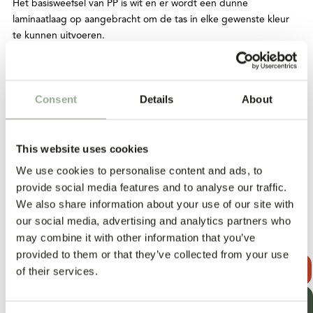
Het basisweefsel van PP is wit en er wordt een dunne
laminaatlaag op aangebracht om de tas in elke gewenste kleur
te kunnen uitvoeren.
BEDRUKKING:
Lamineren – er wordt met behulp van warmte een dunne
gekleurde folie op de stof aangebracht, waardoor de kleur en
Consent
Details
About
het ontwerp van de tas ontstaan.
EXTRA OPTIES:
This website uses cookies
Hanglabels. Op maat gemaakt onderhouds- en waslabel.
Geweven merklabel of geprint label. Knoop. Elastische band met
We use cookies to personalise content and ads, to
klittenbandsluiting. Dubbele handgrepen.
provide social media features and to analyse our traffic.
We also share information about your use of our site with
PRODUCTIETIJD:
our social media, advertising and analytics partners who
De levertijden variëren afhankelijk van de hoeveelheid, de
may combine it with other information that you’ve
materialen, de bedrukking, eventuele extra’s en het seizoen. De
provided to them or that they’ve collected from your use
productie gaat van start zodra het pre-productiemonster is
OFFERTE
of their services.
goedgekeurd; de voorbereiding hiervan duurt doorgaans 2 tot
AANVRAGEN
3 weken. Aangezien elk project uniek is, worden de termijnen
ONTVANG
altijd per geval bevestigd.
ONZE