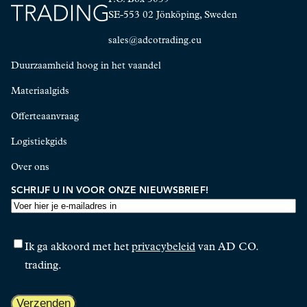
SE-553 02 Jönköping, Sweden
sales@adcotrading.eu
Duurzaamheid hoog in het vaandel
Materiaalgids
Offerteaanvraag
Logistiekgids
Over ons
SCHRIJF U IN VOOR ONZE NIEUWSBRIEF!
E-
MAILADRES
TOESTEMMING
Ik ga akkoord met het
privacybeleid
van AD CO.
trading.
CAPTCHA
Verzenden