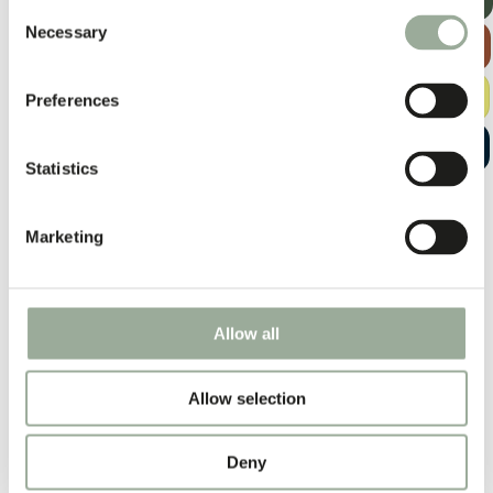
NIEUWSBRIEF
Consent
Necessary
Selection
BEKIJK DE
TASSENGIDS
Andere materialen
GRATIS
Preferences
SAMPLEKIT
START EEN
GESPREK
Statistics
Marketing
Allow all
Allow selection
Deny