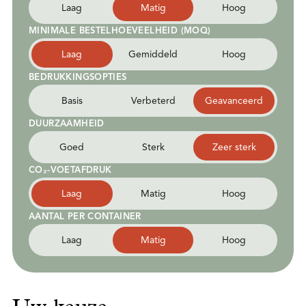
Laag
Matig
Hoog
MINIMALE BESTELHOEVEELHEID (MOQ)
Laag
Gemiddeld
Hoog
BEDRUKKINGSOPTIES
Basis
Verbeterd
Geavanceerd
DUURZAAMHEID
Goed
Sterk
Zeer sterk
CO₂-VOETAFDRUK
Laag
Matig
Hoog
AANTAL PER CONTAINER
Laag
Matig
Hoog