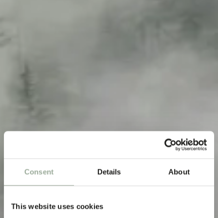
Meer dan
‘De Tas’:
Consent
Details
About
echte impact,
lage voetafdruk
This website uses cookies